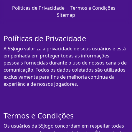
Políticas de Privacidade
Termos e Condições
Sitemap
Políticas de Privacidade
A 55Jogo valoriza a privacidade de seus usuários e está
empenhada em proteger todas as informações
pessoais fornecidas durante o uso de nossos canais de
comunicação. Todos os dados coletados são utilizados
exclusivamente para fins de melhoria contínua da
experiência de nossos jogadores.
Termos e Condições
Os usuários da 55Jogo concordam em respeitar todas