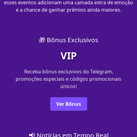
esses eventos adicionam uma camada extra de emoção
e a chance de ganhar prêmios ainda maiores.
🎁 Bônus Exclusivos
VIP
Receba bônus exclusivos do Telegram,
promoções especiais e códigos promocionais
únicos!
Ver Bônus
📢 Notícias em Tempo Real