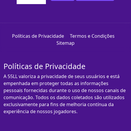
Políticas de Privacidade
Termos e Condições
Sitemap
Políticas de Privacidade
A 55LL valoriza a privacidade de seus usuários e está
empenhada em proteger todas as informações
pessoais fornecidas durante o uso de nossos canais de
comunicação. Todos os dados coletados são utilizados
exclusivamente para fins de melhoria contínua da
experiência de nossos jogadores.