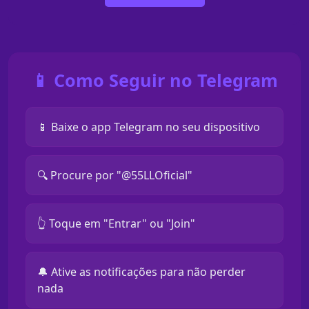
📱 Como Seguir no Telegram
📱 Baixe o app Telegram no seu dispositivo
🔍 Procure por "@55LLOficial"
👆 Toque em "Entrar" ou "Join"
🔔 Ative as notificações para não perder
nada