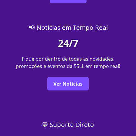
📢 Notícias em Tempo Real
24/7
Fique por dentro de todas as novidades,
promoções e eventos da 55LL em tempo real!
Ver Notícias
💬 Suporte Direto