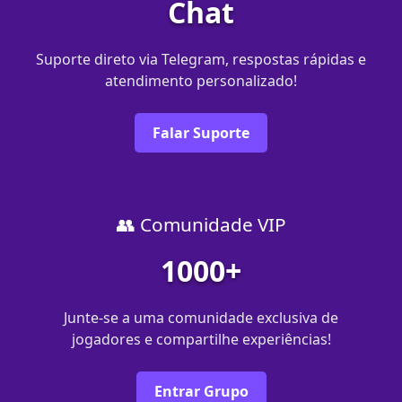
Chat
Suporte direto via Telegram, respostas rápidas e
atendimento personalizado!
Falar Suporte
👥 Comunidade VIP
1000+
Junte-se a uma comunidade exclusiva de
jogadores e compartilhe experiências!
Entrar Grupo