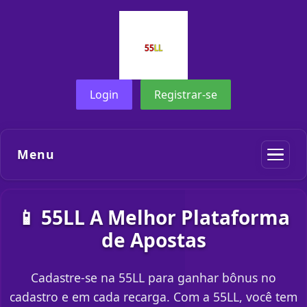
Login
Registrar-se
Menu
📱 55LL A Melhor Plataforma
de Apostas
Cadastre-se na 55LL para ganhar bônus no
cadastro e em cada recarga. Com a 55LL, você tem