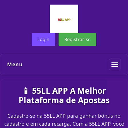
Login
Registrar-se
Menu
📱 55LL APP A Melhor
Plataforma de Apostas
Cadastre-se na 55LL APP para ganhar bônus no
cadastro e em cada recarga. Com a 55LL APP, você