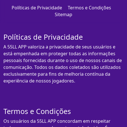
Políticas de Privacidade
Termos e Condições
Sitemap
Políticas de Privacidade
A 55LL APP valoriza a privacidade de seus usuários e
está empenhada em proteger todas as informações
pessoais fornecidas durante o uso de nossos canais de
comunicação. Todos os dados coletados são utilizados
exclusivamente para fins de melhoria contínua da
experiência de nossos jogadores.
Termos e Condições
Os usuários da 55LL APP concordam em respeitar