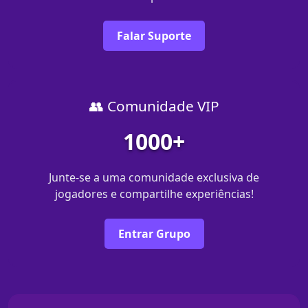
Falar Suporte
👥 Comunidade VIP
1000+
Junte-se a uma comunidade exclusiva de
jogadores e compartilhe experiências!
Entrar Grupo