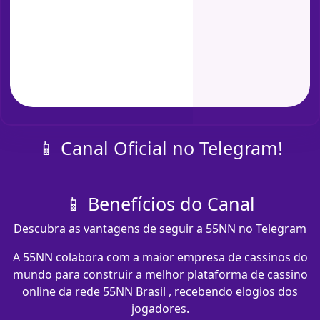
📱 Canal Oficial no Telegram!
📱 Benefícios do Canal
Descubra as vantagens de seguir a 55NN no Telegram
A 55NN colabora com a maior empresa de cassinos do
mundo para construir a melhor plataforma de cassino
online da rede 55NN Brasil , recebendo elogios dos
jogadores.