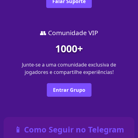
Falar Suporte
👥 Comunidade VIP
1000+
Junte-se a uma comunidade exclusiva de
jogadores e compartilhe experiências!
Entrar Grupo
📱 Como Seguir no Telegram