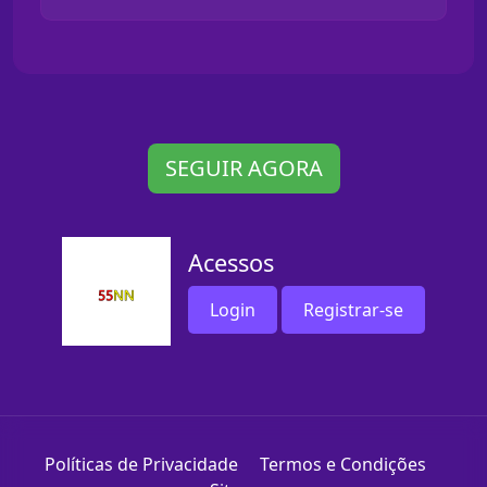
SEGUIR AGORA
Acessos
Login
Registrar-se
Políticas de Privacidade
Termos e Condições