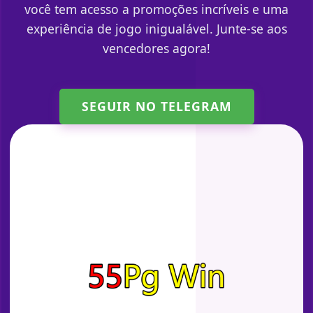
você tem acesso a promoções incríveis e uma
experiência de jogo inigualável. Junte-se aos
vencedores agora!
SEGUIR NO TELEGRAM