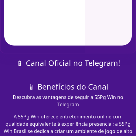
📱 Canal Oficial no Telegram!
📱 Benefícios do Canal
Descubra as vantagens de seguir a 55Pg Win no
Telegram
A 55Pg Win oferece entretenimento online com
qualidade equivalente à experiência presencial; a 55Pg
Win Brasil se dedica a criar um ambiente de jogo de alto