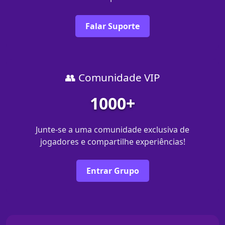
Falar Suporte
👥 Comunidade VIP
1000+
Junte-se a uma comunidade exclusiva de
jogadores e compartilhe experiências!
Entrar Grupo