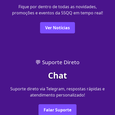
Fique por dentro de todas as novidades,
promoções e eventos da 55QQ em tempo real!
Ver Notícias
💬 Suporte Direto
Chat
Suporte direto via Telegram, respostas rápidas e
atendimento personalizado!
Falar Suporte