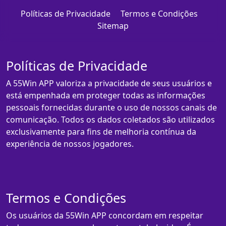
Políticas de Privacidade
Termos e Condições
Sitemap
Políticas de Privacidade
A 55Win APP valoriza a privacidade de seus usuários e
está empenhada em proteger todas as informações
pessoais fornecidas durante o uso de nossos canais de
comunicação. Todos os dados coletados são utilizados
exclusivamente para fins de melhoria contínua da
experiência de nossos jogadores.
Termos e Condições
Os usuários da 55Win APP concordam em respeitar