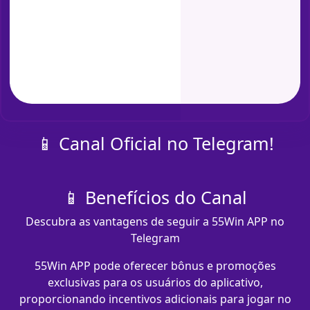
📱 Canal Oficial no Telegram!
📱 Benefícios do Canal
Descubra as vantagens de seguir a 55Win APP no
Telegram
55Win APP pode oferecer bônus e promoções
exclusivas para os usuários do aplicativo,
proporcionando incentivos adicionais para jogar no