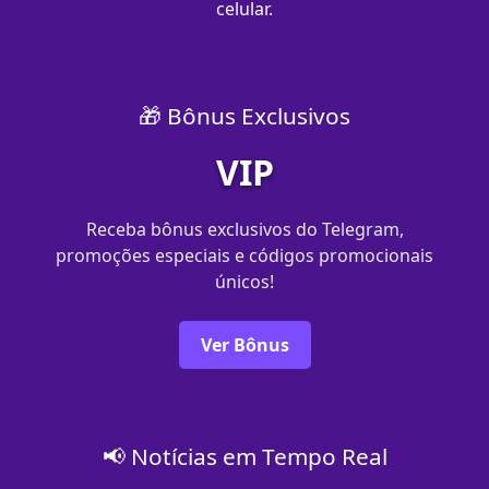
celular.
🎁 Bônus Exclusivos
VIP
Receba bônus exclusivos do Telegram,
promoções especiais e códigos promocionais
únicos!
Ver Bônus
📢 Notícias em Tempo Real