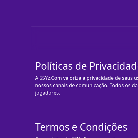
Políticas de Privacida
A 55Yz.Com valoriza a privacidade de seus 
nossos canais de comunicação. Todos os dad
jogadores.
Termos e Condições