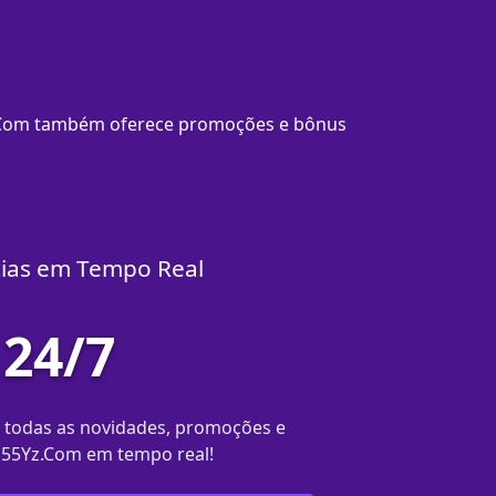
5Yz.Com também oferece promoções e bônus
cias em Tempo Real
24/7
e todas as novidades, promoções e
 55Yz.Com em tempo real!