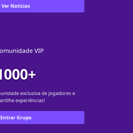
Ver Notícias
Comunidade VIP
1000+
unidade exclusiva de jogadores e
rtilhe experiências!
Entrar Grupo