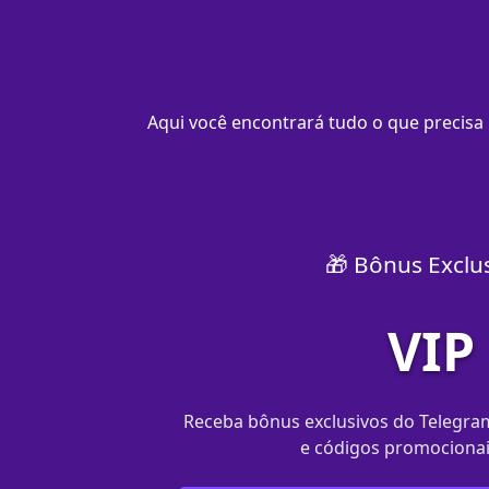
Aqui você encontrará tudo o que precisa
🎁 Bônus Exclu
VIP
Receba bônus exclusivos do Telegra
e códigos promocionai