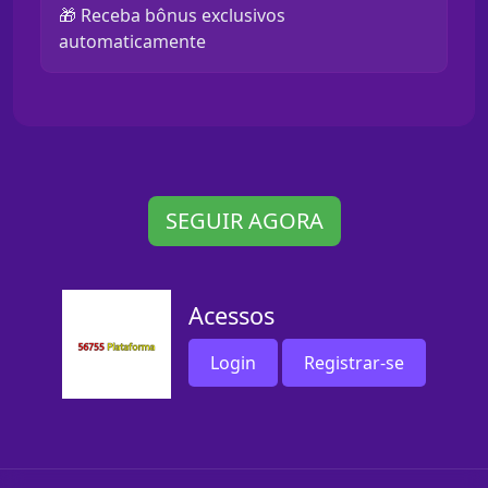
🎁 Receba bônus exclusivos
automaticamente
SEGUIR AGORA
Acessos
Login
Registrar-se