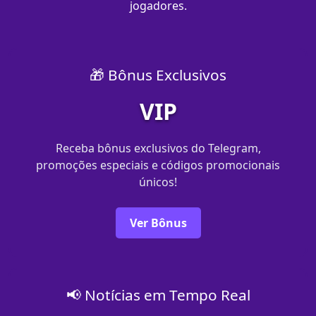
jogadores.
🎁 Bônus Exclusivos
VIP
Receba bônus exclusivos do Telegram,
promoções especiais e códigos promocionais
únicos!
Ver Bônus
📢 Notícias em Tempo Real