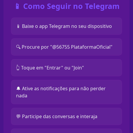
📱 Como Seguir no Telegram
📱 Baixe o app Telegram no seu dispositivo
🔍 Procure por "@56755 PlataformaOficial"
👆 Toque em "Entrar" ou "Join"
🔔 Ative as notificações para não perder
nada
💬 Participe das conversas e interaja