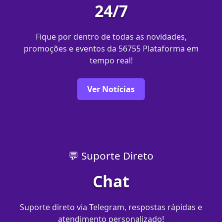
24/7
Fique por dentro de todas as novidades,
promoções e eventos da 56755 Plataforma em
tempo real!
Ver Notícias
💬 Suporte Direto
Chat
Suporte direto via Telegram, respostas rápidas e
atendimento personalizado!