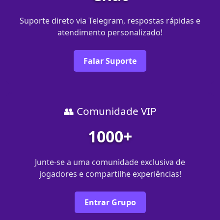
Suporte direto via Telegram, respostas rápidas e
atendimento personalizado!
Falar Suporte
👥 Comunidade VIP
1000+
Junte-se a uma comunidade exclusiva de
jogadores e compartilhe experiências!
Entrar Grupo