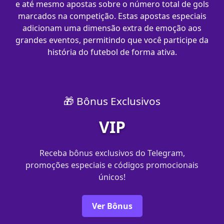
e até mesmo apostas sobre o número total de gols
marcados na competição. Estas apostas especiais
adicionam uma dimensão extra de emoção aos
grandes eventos, permitindo que você participe da
história do futebol de forma ativa.
🎁 Bônus Exclusivos
VIP
Receba bônus exclusivos do Telegram,
promoções especiais e códigos promocionais
únicos!
Ver Bônus