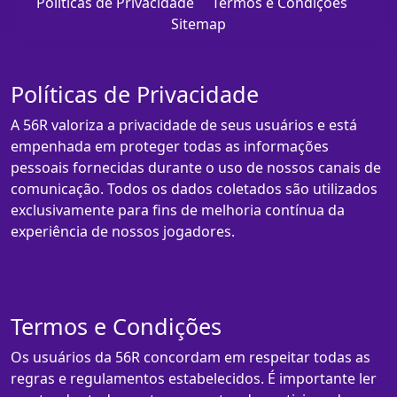
Políticas de Privacidade
Termos e Condições
Sitemap
Políticas de Privacidade
A 56R valoriza a privacidade de seus usuários e está
empenhada em proteger todas as informações
pessoais fornecidas durante o uso de nossos canais de
comunicação. Todos os dados coletados são utilizados
exclusivamente para fins de melhoria contínua da
experiência de nossos jogadores.
Termos e Condições
Os usuários da 56R concordam em respeitar todas as
regras e regulamentos estabelecidos. É importante ler