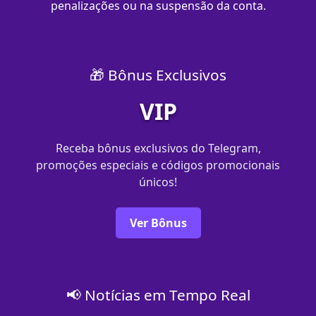
penalizações ou na suspensão da conta.
🎁 Bônus Exclusivos
VIP
Receba bônus exclusivos do Telegram,
promoções especiais e códigos promocionais
únicos!
Ver Bônus
📢 Notícias em Tempo Real