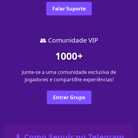
Falar Suporte
👥 Comunidade VIP
1000+
Junte-se a uma comunidade exclusiva de
jogadores e compartilhe experiências!
Entrar Grupo
📱 Como Seguir no Telegram