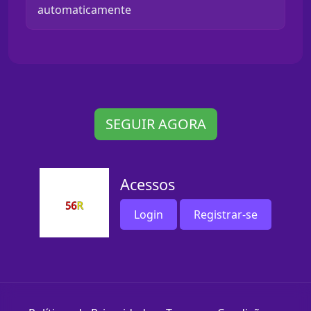
automaticamente
SEGUIR AGORA
Acessos
Login
Registrar-se