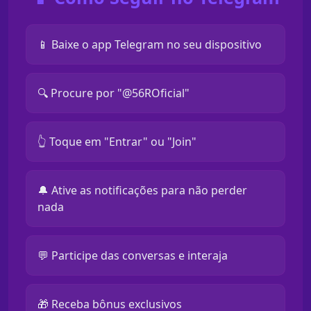
📱 Baixe o app Telegram no seu dispositivo
🔍 Procure por "@56ROficial"
👆 Toque em "Entrar" ou "Join"
🔔 Ative as notificações para não perder
nada
💬 Participe das conversas e interaja
🎁 Receba bônus exclusivos