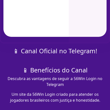
📱 Canal Oficial no Telegram!
📱 Benefícios do Canal
Descubra as vantagens de seguir a 56Win Login no
Telegram
Um site da 56Win Login criado para atender os
jogadores brasileiros com justiça e honestidade.