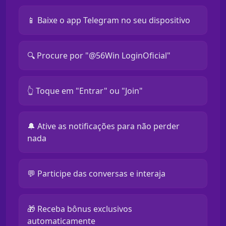
📱 Baixe o app Telegram no seu dispositivo
🔍 Procure por "@56Win LoginOficial"
👆 Toque em "Entrar" ou "Join"
🔔 Ative as notificações para não perder
nada
💬 Participe das conversas e interaja
🎁 Receba bônus exclusivos
automaticamente