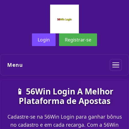
Login
Registrar-se
Menu
📱 56Win Login A Melhor
Plataforma de Apostas
Cadastre-se na 56Win Login para ganhar bônus
no cadastro e em cada recarga. Com a 56Win