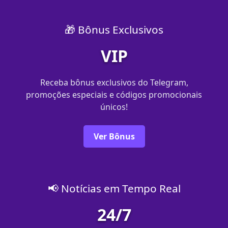
🎁 Bônus Exclusivos
VIP
Receba bônus exclusivos do Telegram,
promoções especiais e códigos promocionais
únicos!
Ver Bônus
📢 Notícias em Tempo Real
24/7