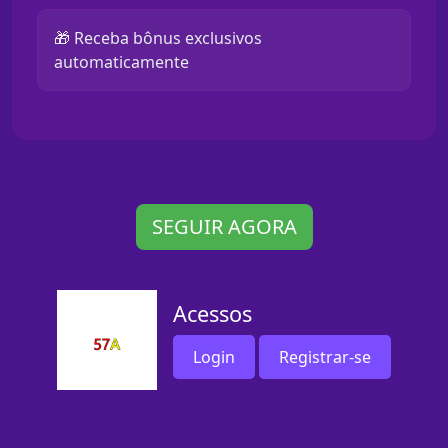
🎁 Receba bônus exclusivos
automaticamente
SEGUIR AGORA
Acessos
Login
Registrar-se