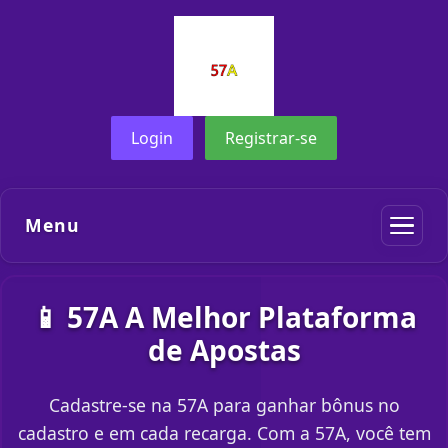
Login
Registrar-se
Menu
📱 57A A Melhor Plataforma
de Apostas
Cadastre-se na 57A para ganhar bônus no
cadastro e em cada recarga. Com a 57A, você tem