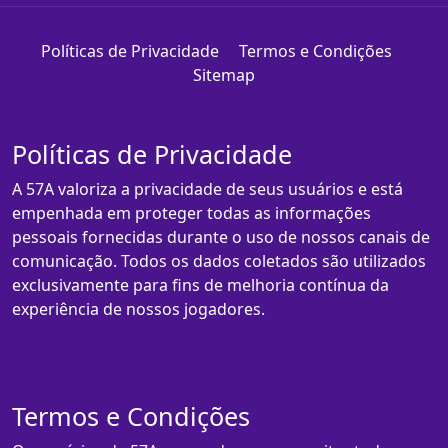
Políticas de Privacidade
Termos e Condições
Sitemap
Políticas de Privacidade
A 57A valoriza a privacidade de seus usuários e está
empenhada em proteger todas as informações
pessoais fornecidas durante o uso de nossos canais de
comunicação. Todos os dados coletados são utilizados
exclusivamente para fins de melhoria contínua da
experiência de nossos jogadores.
Termos e Condições