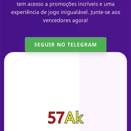
tem acesso a promoções incríveis e uma
experiência de jogo inigualável. Junte-se aos
vencedores agora!
SEGUIR NO TELEGRAM