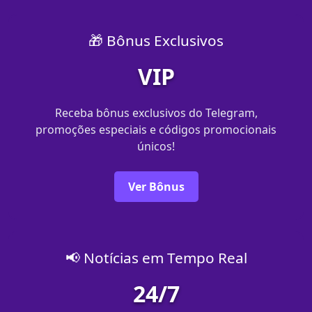
🎁 Bônus Exclusivos
VIP
Receba bônus exclusivos do Telegram,
promoções especiais e códigos promocionais
únicos!
Ver Bônus
📢 Notícias em Tempo Real
24/7