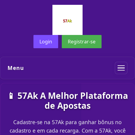
Login
Registrar-se
Menu
📱 57Ak A Melhor Plataforma
de Apostas
Cadastre-se na 57Ak para ganhar bônus no
cadastro e em cada recarga. Com a 57Ak, você