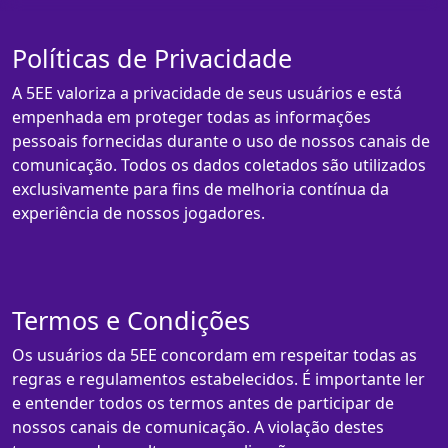
Políticas de Privacidade
A 5EE valoriza a privacidade de seus usuários e está
empenhada em proteger todas as informações
pessoais fornecidas durante o uso de nossos canais de
comunicação. Todos os dados coletados são utilizados
exclusivamente para fins de melhoria contínua da
experiência de nossos jogadores.
Termos e Condições
Os usuários da 5EE concordam em respeitar todas as
regras e regulamentos estabelecidos. É importante ler
e entender todos os termos antes de participar de
nossos canais de comunicação. A violação destes