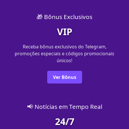
🎁 Bônus Exclusivos
VIP
Receba bônus exclusivos do Telegram,
promoções especiais e códigos promocionais
únicos!
Ver Bônus
📢 Notícias em Tempo Real
24/7