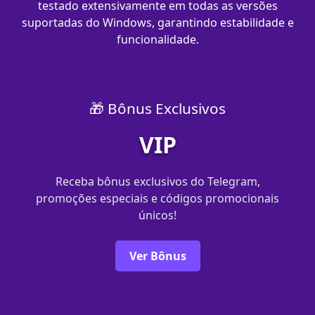
testado extensivamente em todas as versões
suportadas do Windows, garantindo estabilidade e
funcionalidade.
🎁 Bônus Exclusivos
VIP
Receba bônus exclusivos do Telegram,
promoções especiais e códigos promocionais
únicos!
Ver Bônus