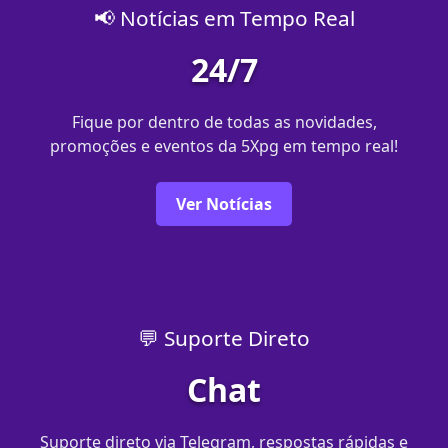
📢 Notícias em Tempo Real
24/7
Fique por dentro de todas as novidades,
promoções e eventos da 5Xpg em tempo real!
Ver Notícias
💬 Suporte Direto
Chat
Suporte direto via Telegram, respostas rápidas e