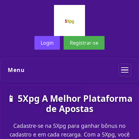
Login
Registrar-se
Menu
📱 5Xpg A Melhor Plataforma
de Apostas
Cadastre-se na 5Xpg para ganhar bônus no
cadastro e em cada recarga. Com a 5Xpg, você