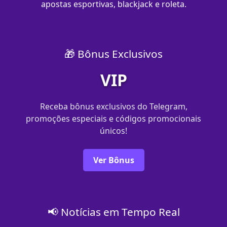
apostas esportivas, blackjack e roleta.
🎁 Bônus Exclusivos
VIP
Receba bônus exclusivos do Telegram,
promoções especiais e códigos promocionais
únicos!
Ver Bônus
📢 Notícias em Tempo Real