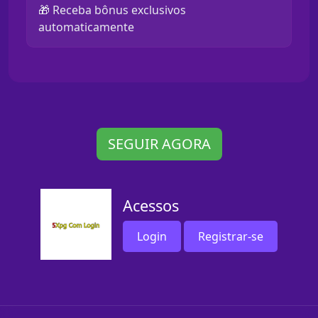
🎁 Receba bônus exclusivos
automaticamente
SEGUIR AGORA
Acessos
Login
Registrar-se