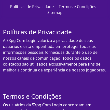
Políticas de Privacidade
Termos e Condições
Sitemap
Políticas de Privacidade
A 5Xpg Com Login valoriza a privacidade de seus
usuários e está empenhada em proteger todas as
informações pessoais fornecidas durante o uso de
nossos canais de comunicação. Todos os dados
coletados são utilizados exclusivamente para fins de
melhoria contínua da experiência de nossos jogadores.
Termos e Condições
Os usuários da 5Xpg Com Login concordam em