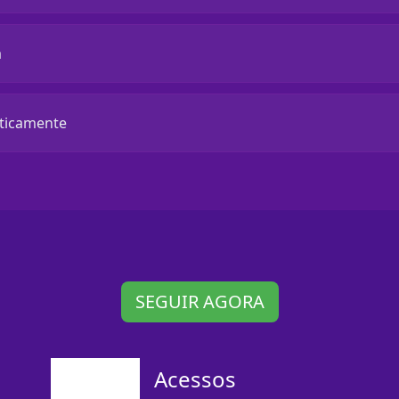
a
aticamente
SEGUIR AGORA
Acessos