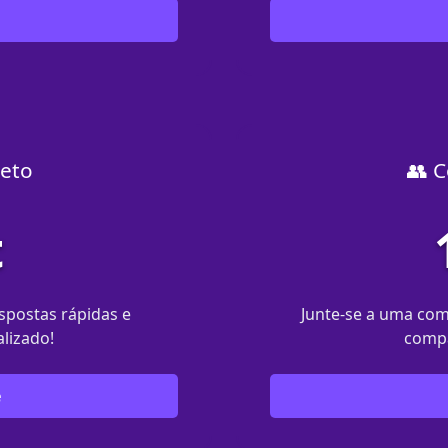
reto
👥 
t
espostas rápidas e
Junte-se a uma com
lizado!
compa
e