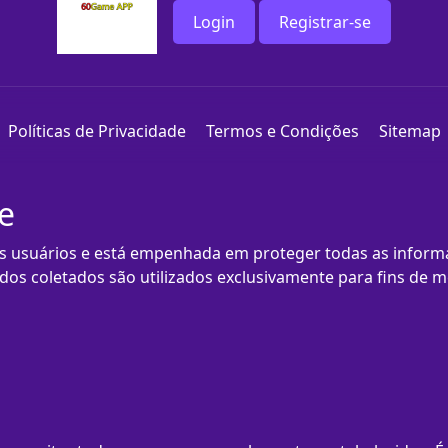
Login
Registrar-se
Políticas de Privacidade
Termos e Condições
Sitemap
de
us usuários e está empenhada em proteger todas as inform
os coletados são utilizados exclusivamente para fins de m