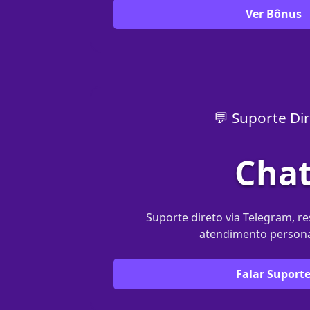
Ver Bônus
💬 Suporte Di
Cha
Suporte direto via Telegram, r
atendimento persona
Falar Suport