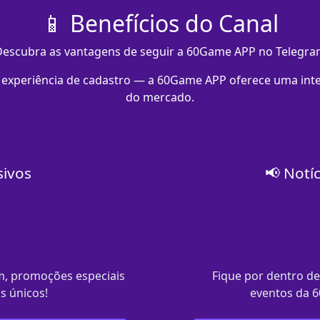
📱 Benefícios do Canal
escubra as vantagens de seguir a 60Game APP no Telegr
 experiência de cadastro — a 60Game APP oferece uma inte
do mercado.
sivos
📢 Notí
m, promoções especiais
Fique por dentro d
s únicos!
eventos da 