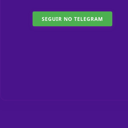
SEGUIR NO TELEGRAM