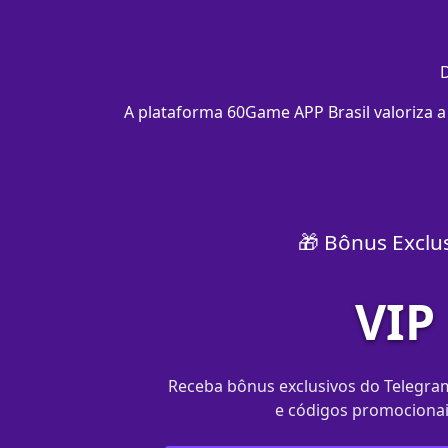
D
A plataforma 60Game APP Brasil valoriza a
🎁 Bônus Exclu
VIP
Receba bônus exclusivos do Telegra
e códigos promocionai