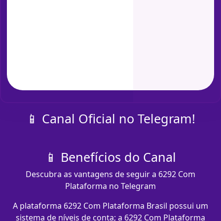
📱 Canal Oficial no Telegram!
📱 Benefícios do Canal
Descubra as vantagens de seguir a 6292 Com
Plataforma no Telegram
A plataforma 6292 Com Plataforma Brasil possui um
sistema de níveis de conta; a 6292 Com Plataforma