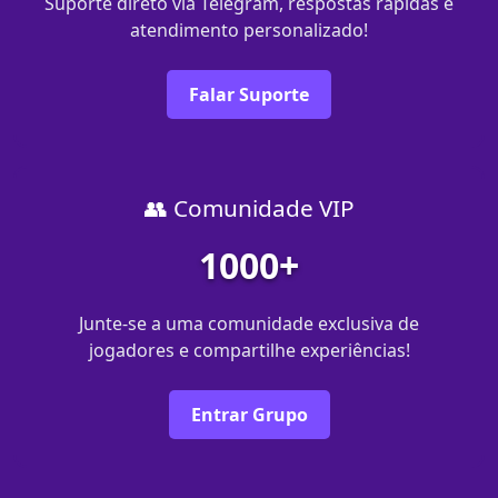
Suporte direto via Telegram, respostas rápidas e
atendimento personalizado!
Falar Suporte
👥 Comunidade VIP
1000+
Junte-se a uma comunidade exclusiva de
jogadores e compartilhe experiências!
Entrar Grupo