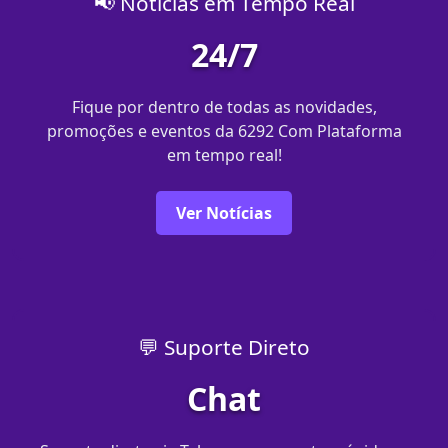
📢 Notícias em Tempo Real
24/7
Fique por dentro de todas as novidades,
promoções e eventos da 6292 Com Plataforma
em tempo real!
Ver Notícias
💬 Suporte Direto
Chat