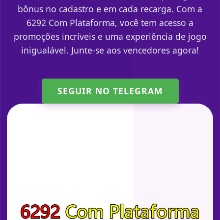
bônus no cadastro e em cada recarga. Com a
6292 Com Plataforma, você tem acesso a
promoções incríveis e uma experiência de jogo
inigualável. Junte-se aos vencedores agora!
SEGUIR NO TELEGRAM