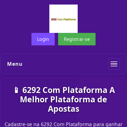
Login
Registrar-se
Menu
📱 6292 Com Plataforma A
Melhor Plataforma de
Apostas
Cadastre-se na 6292 Com Plataforma para ganhar