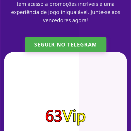
tem acesso a promoções incríveis e uma
experiência de jogo inigualável. Junte-se aos
vencedores agora!
SEGUIR NO TELEGRAM