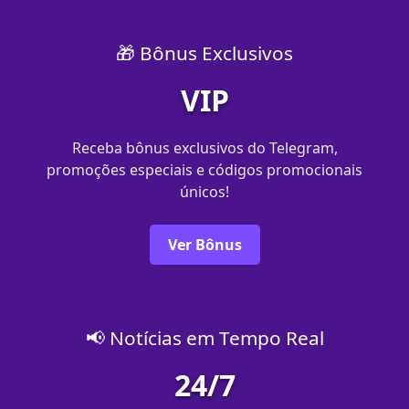
🎁 Bônus Exclusivos
VIP
Receba bônus exclusivos do Telegram,
promoções especiais e códigos promocionais
únicos!
Ver Bônus
📢 Notícias em Tempo Real
24/7