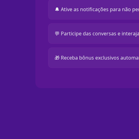
🔔 Ative as notificações para não p
💬 Participe das conversas e interaj
🎁 Receba bônus exclusivos autom