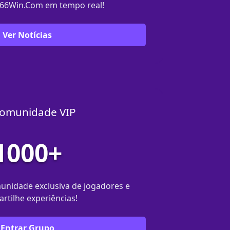
666Win.Com em tempo real!
Ver Notícias
Comunidade VIP
1000+
unidade exclusiva de jogadores e
rtilhe experiências!
Entrar Grupo