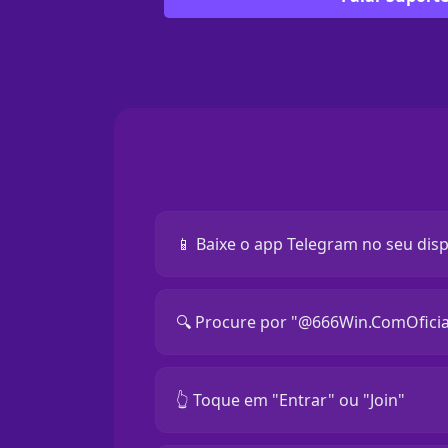
📱 Baixe o app Telegram no seu disp
🔍 Procure por "@666Win.ComOficia
👆 Toque em "Entrar" ou "Join"