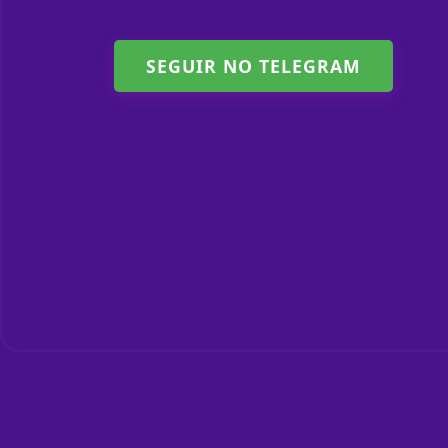
SEGUIR NO TELEGRAM