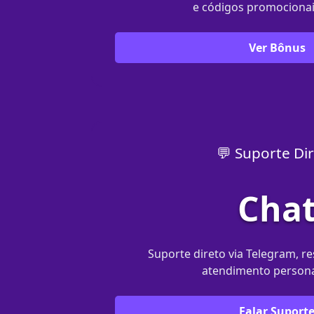
e códigos promocionai
Ver Bônus
💬 Suporte Di
Cha
Suporte direto via Telegram, r
atendimento persona
Falar Suport