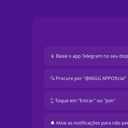
📱 Baixe o app Telegram no seu disp
🔍 Procure por "@66GG APPOficial"
👆 Toque em "Entrar" ou "Join"
🔔 Ative as notificações para não p