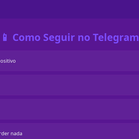
📱 Como Seguir no Telegram
ositivo
erder nada