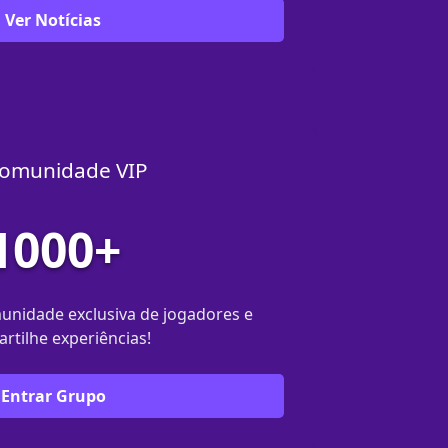
Ver Notícias
Comunidade VIP
1000+
unidade exclusiva de jogadores e
rtilhe experiências!
Entrar Grupo