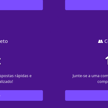
reto
👥 
t
espostas rápidas e
Junte-se a uma com
lizado!
compa
e