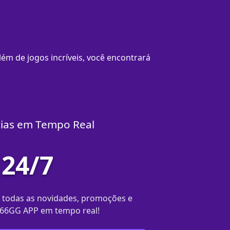
ém de jogos incríveis, você encontrará
cias em Tempo Real
24/7
e todas as novidades, promoções e
 66GG APP em tempo real!