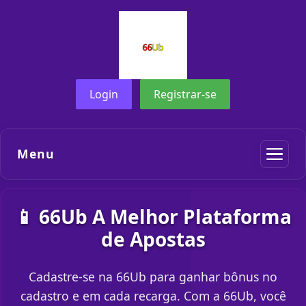
Login
Registrar-se
Menu
📱 66Ub A Melhor Plataforma
de Apostas
Cadastre-se na 66Ub para ganhar bônus no
cadastro e em cada recarga. Com a 66Ub, você