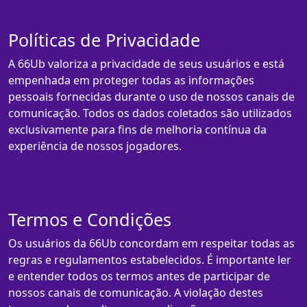
Políticas de Privacidade
A 66Ub valoriza a privacidade de seus usuários e está
empenhada em proteger todas as informações
pessoais fornecidas durante o uso de nossos canais de
comunicação. Todos os dados coletados são utilizados
exclusivamente para fins de melhoria contínua da
experiência de nossos jogadores.
Termos e Condições
Os usuários da 66Ub concordam em respeitar todas as
regras e regulamentos estabelecidos. É importante ler
e entender todos os termos antes de participar de
nossos canais de comunicação. A violação destes