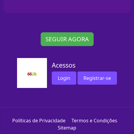
SEGUIR AGORA
Acessos
Login
Registrar-se
Políticas de Privacidade
Termos e Condições
Sitemap