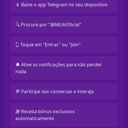
📱 Baixe o app Telegram no seu dispositivo
🔍 Procure por "@66UbOficial"
👆 Toque em "Entrar" ou "Join"
🔔 Ative as notificações para não perder
nada
💬 Participe das conversas e interaja
🎁 Receba bônus exclusivos
automaticamente