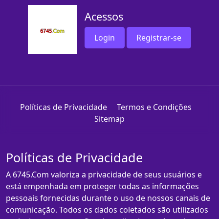
Acessos
Login
Registrar-se
Políticas de Privacidade
Termos e Condições
Sitemap
Políticas de Privacidade
A 6745.Com valoriza a privacidade de seus usuários e
está empenhada em proteger todas as informações
pessoais fornecidas durante o uso de nossos canais de
comunicação. Todos os dados coletados são utilizados