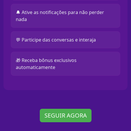
🔔 Ative as notificações para não perder
nada
💬 Participe das conversas e interaja
🎁 Receba bônus exclusivos
automaticamente
SEGUIR AGORA