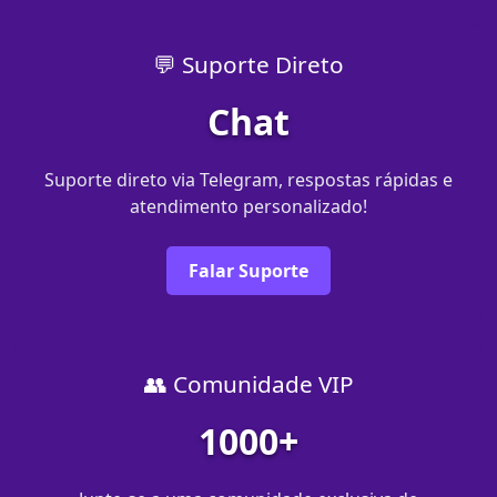
💬 Suporte Direto
Chat
Suporte direto via Telegram, respostas rápidas e
atendimento personalizado!
Falar Suporte
👥 Comunidade VIP
1000+