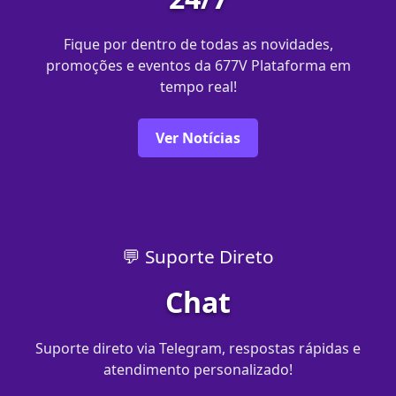
Fique por dentro de todas as novidades,
promoções e eventos da 677V Plataforma em
tempo real!
Ver Notícias
💬 Suporte Direto
Chat
Suporte direto via Telegram, respostas rápidas e
atendimento personalizado!