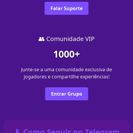
Falar Suporte
👥 Comunidade VIP
1000+
Junte-se a uma comunidade exclusiva de
jogadores e compartilhe experiências!
Entrar Grupo
📱 Como Seguir no Telegram