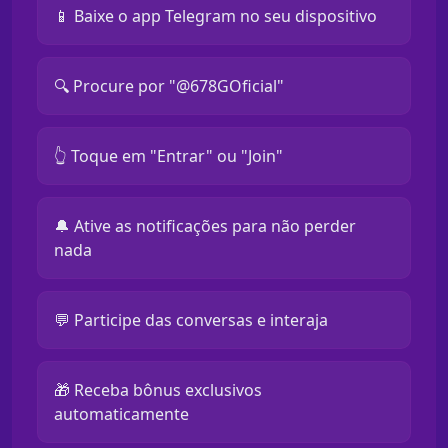
📱 Baixe o app Telegram no seu dispositivo
🔍 Procure por "@678GOficial"
👆 Toque em "Entrar" ou "Join"
🔔 Ative as notificações para não perder
nada
💬 Participe das conversas e interaja
🎁 Receba bônus exclusivos
automaticamente