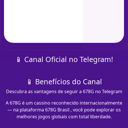
📱 Canal Oficial no Telegram!
📱 Benefícios do Canal
Descubra as vantagens de seguir a 678G no Telegram
A 678G é um cassino reconhecido internacionalmente
— na plataforma 678G Brasil , você pode explorar os
melhores jogos globais com total liberdade.