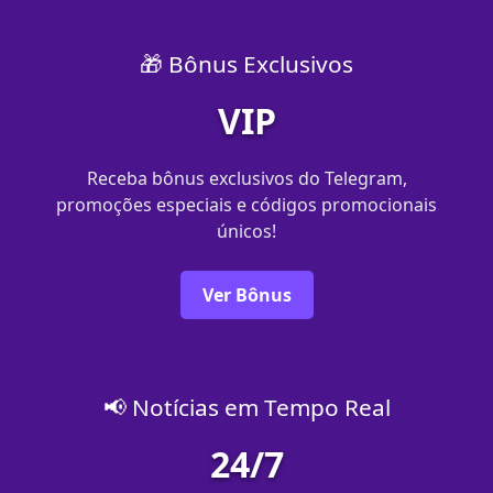
🎁 Bônus Exclusivos
VIP
Receba bônus exclusivos do Telegram,
promoções especiais e códigos promocionais
únicos!
Ver Bônus
📢 Notícias em Tempo Real
24/7