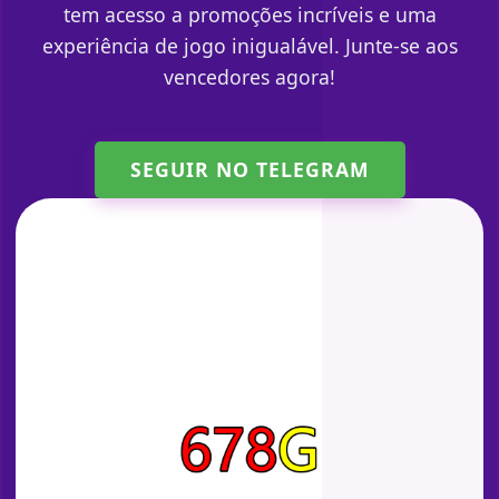
tem acesso a promoções incríveis e uma
experiência de jogo inigualável. Junte-se aos
vencedores agora!
SEGUIR NO TELEGRAM