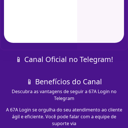
📱 Canal Oficial no Telegram!
📱 Benefícios do Canal
Descubra as vantagens de seguir a 67A Login no
Telegram
A 67A Login se orgulha do seu atendimento ao cliente
ágil e eficiente. Você pode falar com a equipe de
suporte via