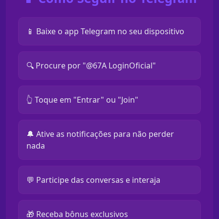
📱 Baixe o app Telegram no seu dispositivo
🔍 Procure por "@67A LoginOficial"
👆 Toque em "Entrar" ou "Join"
🔔 Ative as notificações para não perder
nada
💬 Participe das conversas e interaja
🎁 Receba bônus exclusivos