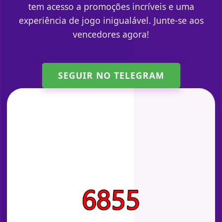
tem acesso a promoções incríveis e uma
experiência de jogo inigualável. Junte-se aos
vencedores agora!
SEGUIR NO TELEGRAM