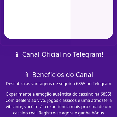
📱 Canal Oficial no Telegram!
📱 Benefícios do Canal
Descubra as vantagens de seguir a 6855 no Telegram
Experimente a emoção autêntica do cassino na 6855!
Com dealers ao vivo, jogos clássicos e uma atmosfera
vibrante, você terá a experiência mais próxima de um
cassino real. Registre-se agora e ganhe bônus