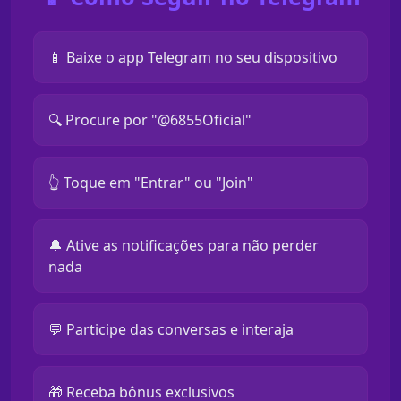
📱 Baixe o app Telegram no seu dispositivo
🔍 Procure por "@6855Oficial"
👆 Toque em "Entrar" ou "Join"
🔔 Ative as notificações para não perder
nada
💬 Participe das conversas e interaja
🎁 Receba bônus exclusivos