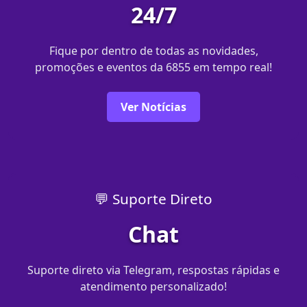
24/7
Fique por dentro de todas as novidades,
promoções e eventos da 6855 em tempo real!
Ver Notícias
💬 Suporte Direto
Chat
Suporte direto via Telegram, respostas rápidas e
atendimento personalizado!