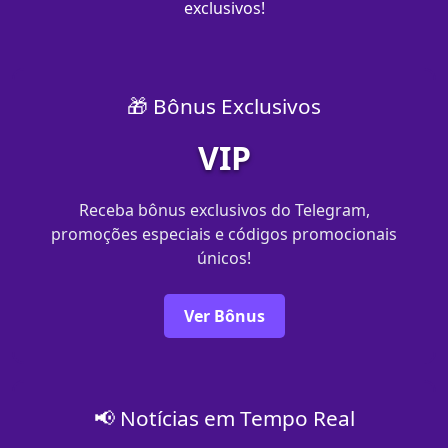
exclusivos!
🎁 Bônus Exclusivos
VIP
Receba bônus exclusivos do Telegram,
promoções especiais e códigos promocionais
únicos!
Ver Bônus
📢 Notícias em Tempo Real