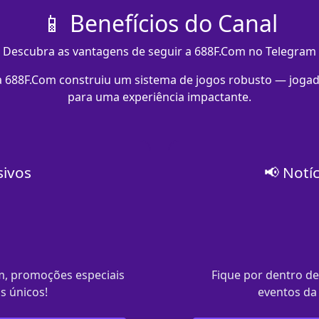
📱 Benefícios do Canal
Descubra as vantagens de seguir a 688F.Com no Telegram
a 688F.Com construiu um sistema de jogos robusto — jogad
para uma experiência impactante.
sivos
📢 Notí
m, promoções especiais
Fique por dentro d
s únicos!
eventos da