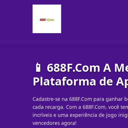
📱 688F.Com A M
Plataforma de A
Cadastre-se na 688F.Com para ganhar b
cada recarga. Com a 688F.Com, você te
incríveis e uma experiência de jogo inig
vencedores agora!