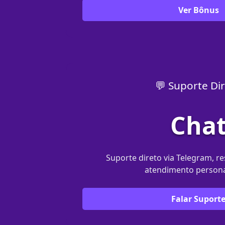
Ver Bônus
💬 Suporte Di
Cha
Suporte direto via Telegram, r
atendimento persona
Falar Suport