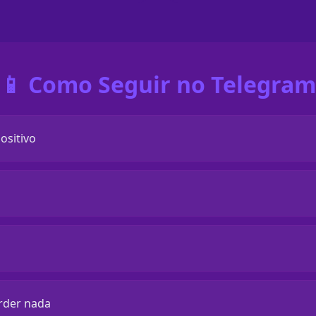
📱 Como Seguir no Telegram
ositivo
erder nada