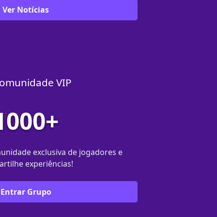
Ver Notícias
Comunidade VIP
1000+
unidade exclusiva de jogadores e
rtilhe experiências!
Entrar Grupo