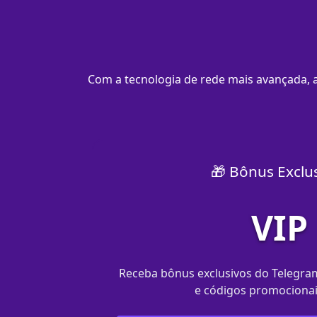
Com a tecnologia de rede mais avançada, 
🎁 Bônus Exclu
VIP
Receba bônus exclusivos do Telegra
e códigos promocionai