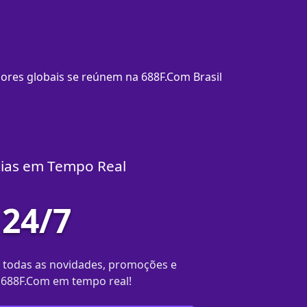
ores globais se reúnem na 688F.Com Brasil
cias em Tempo Real
24/7
e todas as novidades, promoções e
 688F.Com em tempo real!