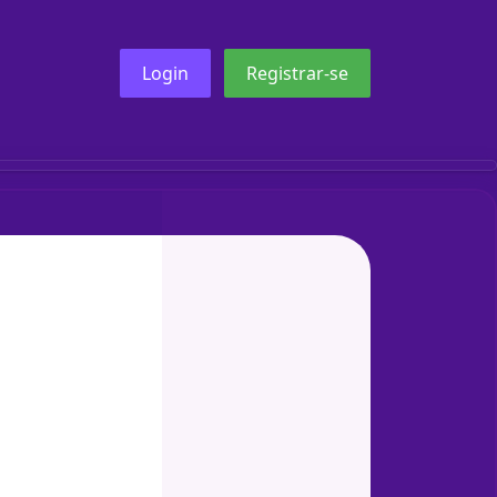
Login
Registrar-se