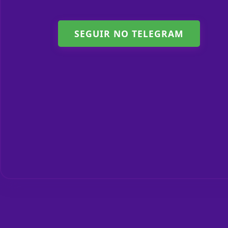
SEGUIR NO TELEGRAM