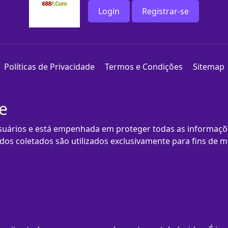
Login
Registrar-se
Políticas de Privacidade
Termos e Condições
Sitemap
de
usuários e está empenhada em proteger todas as informaçõ
os coletados são utilizados exclusivamente para fins de m