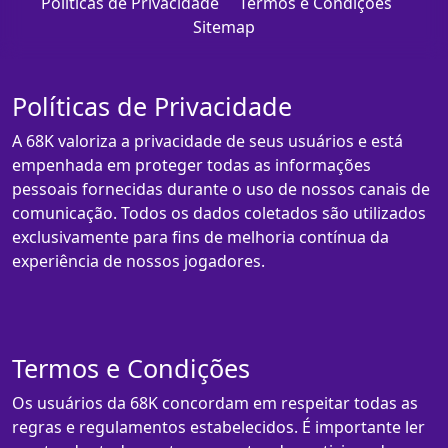
Políticas de Privacidade
Termos e Condições
Sitemap
Políticas de Privacidade
A 68K valoriza a privacidade de seus usuários e está
empenhada em proteger todas as informações
pessoais fornecidas durante o uso de nossos canais de
comunicação. Todos os dados coletados são utilizados
exclusivamente para fins de melhoria contínua da
experiência de nossos jogadores.
Termos e Condições
Os usuários da 68K concordam em respeitar todas as
regras e regulamentos estabelecidos. É importante ler