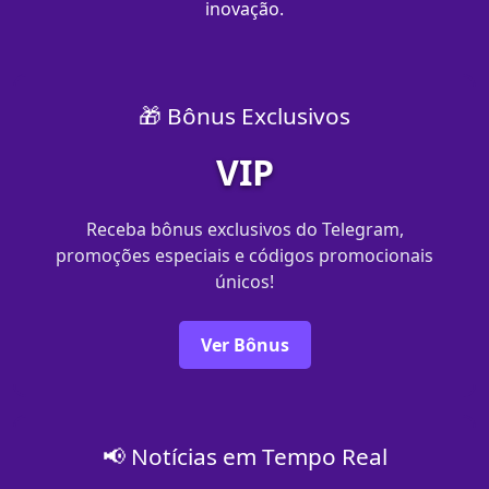
inovação.
🎁 Bônus Exclusivos
VIP
Receba bônus exclusivos do Telegram,
promoções especiais e códigos promocionais
únicos!
Ver Bônus
📢 Notícias em Tempo Real