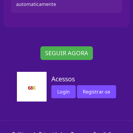
automaticamente
SEGUIR AGORA
Acessos
Login
Registrar-se