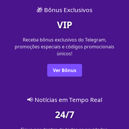
🎁 Bônus Exclusivos
VIP
Receba bônus exclusivos do Telegram,
promoções especiais e códigos promocionais
únicos!
Ver Bônus
📢 Notícias em Tempo Real
24/7