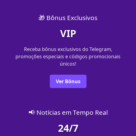
🎁 Bônus Exclusivos
VIP
Receba bônus exclusivos do Telegram,
promoções especiais e códigos promocionais
únicos!
Ver Bônus
📢 Notícias em Tempo Real
24/7