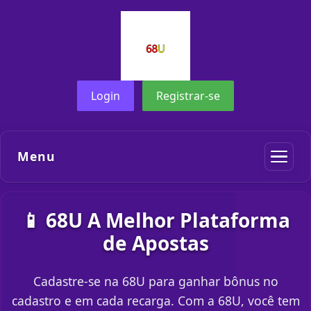
Login
Registrar-se
Menu
📱 68U A Melhor Plataforma
de Apostas
Cadastre-se na 68U para ganhar bônus no
cadastro e em cada recarga. Com a 68U, você tem