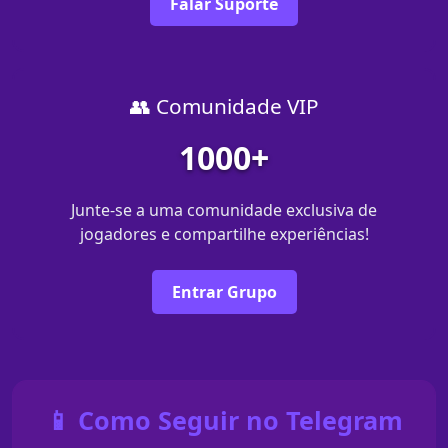
Falar Suporte
👥 Comunidade VIP
1000+
Junte-se a uma comunidade exclusiva de
jogadores e compartilhe experiências!
Entrar Grupo
📱 Como Seguir no Telegram