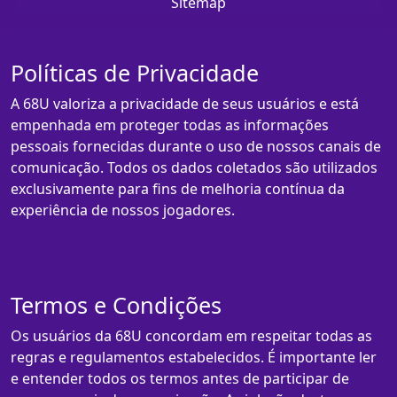
Sitemap
Políticas de Privacidade
A 68U valoriza a privacidade de seus usuários e está
empenhada em proteger todas as informações
pessoais fornecidas durante o uso de nossos canais de
comunicação. Todos os dados coletados são utilizados
exclusivamente para fins de melhoria contínua da
experiência de nossos jogadores.
Termos e Condições
Os usuários da 68U concordam em respeitar todas as
regras e regulamentos estabelecidos. É importante ler
e entender todos os termos antes de participar de