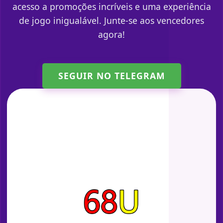
acesso a promoções incríveis e uma experiência
de jogo inigualável. Junte-se aos vencedores
agora!
SEGUIR NO TELEGRAM