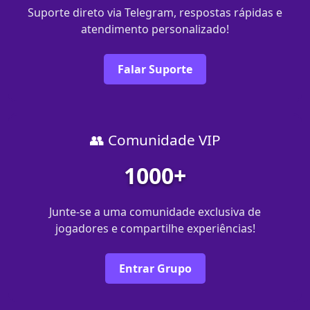
Suporte direto via Telegram, respostas rápidas e
atendimento personalizado!
Falar Suporte
👥 Comunidade VIP
1000+
Junte-se a uma comunidade exclusiva de
jogadores e compartilhe experiências!
Entrar Grupo