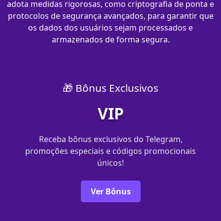
adota medidas rigorosas, como criptografia de ponta e
protocolos de segurança avançados, para garantir que
os dados dos usuários sejam processados e
armazenados de forma segura.
🎁 Bônus Exclusivos
VIP
Receba bônus exclusivos do Telegram,
promoções especiais e códigos promocionais
únicos!
Ver Bônus