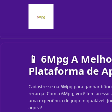
📱 6Mpg A Melho
Plataforma de A
Cadastre-se na 6Mpg para ganhar bônu
recarga. Com a 6Mpg, você tem acesso a
uma experiência de jogo inigualável. J
agora!