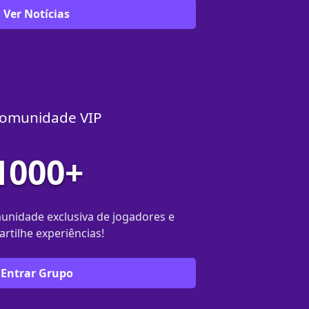
Ver Notícias
Comunidade VIP
1000+
unidade exclusiva de jogadores e
rtilhe experiências!
Entrar Grupo