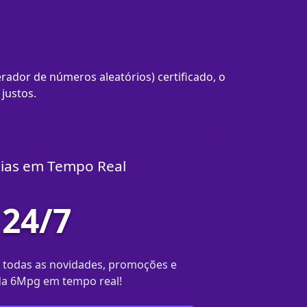
rador de números aleatórios) certificado, o
justos.
cias em Tempo Real
24/7
e todas as novidades, promoções e
da 6Mpg em tempo real!