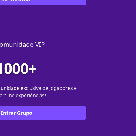
Comunidade VIP
1000+
unidade exclusiva de jogadores e
rtilhe experiências!
Entrar Grupo