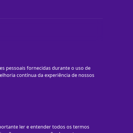
es pessoais fornecidas durante o uso de
elhoria contínua da experiência de nossos
ortante ler e entender todos os termos