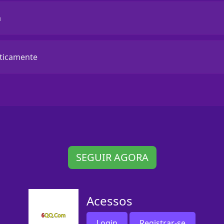
a
aticamente
SEGUIR AGORA
Acessos
Login
Registrar-se