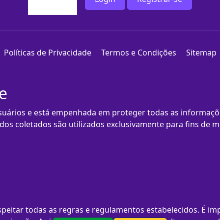
Políticas de Privacidade
Termos e Condições
Sitemap
de
usuários e está empenhada em proteger todas as informaçõ
os coletados são utilizados exclusivamente para fins de m
itar todas as regras e regulamentos estabelecidos. É imp