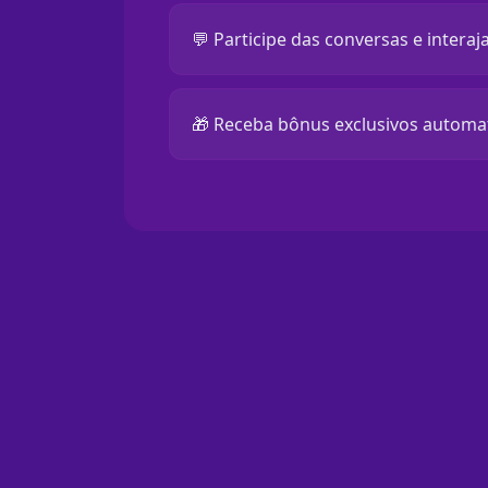
💬 Participe das conversas e interaj
🎁 Receba bônus exclusivos autom