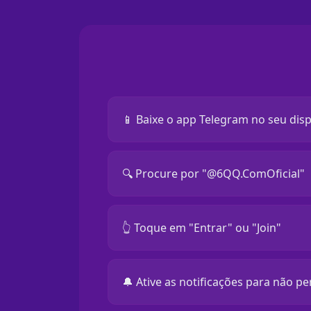
📱 Baixe o app Telegram no seu disp
🔍 Procure por "@6QQ.ComOficial"
👆 Toque em "Entrar" ou "Join"
🔔 Ative as notificações para não p