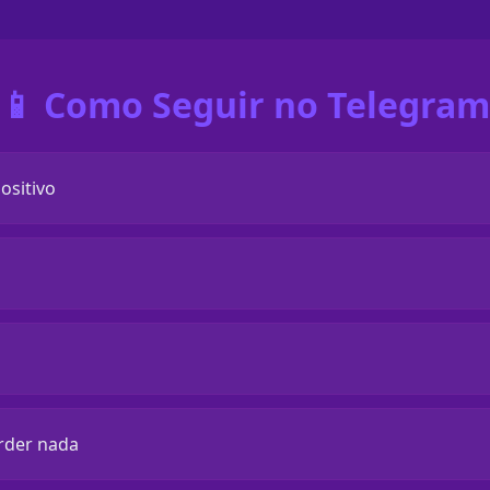
📱 Como Seguir no Telegram
ositivo
erder nada