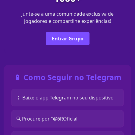
Junte-se a uma comunidade exclusiva de
jogadores e compartilhe experiências!
Entrar Grupo
📱 Como Seguir no Telegram
📱 Baixe o app Telegram no seu dispositivo
🔍 Procure por "@6ROficial"