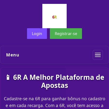
Login
Registrar-se
Menu
📱 6R A Melhor Plataforma de
Apostas
Cadastre-se na 6R para ganhar bônus no cadastro
e em cada recarga. Com a 6R, você tem acesso a