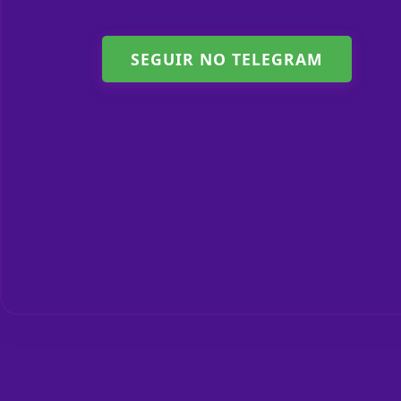
SEGUIR NO TELEGRAM