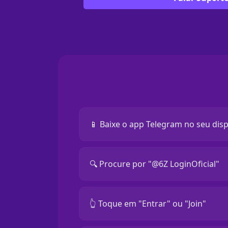
📱 Baixe o app Telegram no seu disp
🔍 Procure por "@6Z LoginOficial"
👆 Toque em "Entrar" ou "Join"