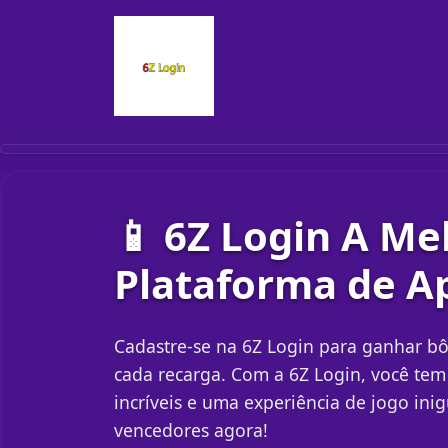
📱 6Z Login A Me
Plataforma de A
Cadastre-se na 6Z Login para ganhar b
cada recarga. Com a 6Z Login, você te
incríveis e uma experiência de jogo inig
vencedores agora!