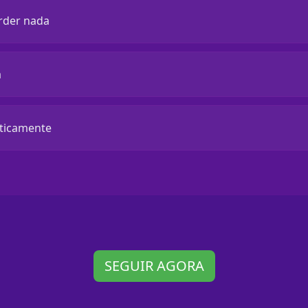
erder nada
a
aticamente
SEGUIR AGORA