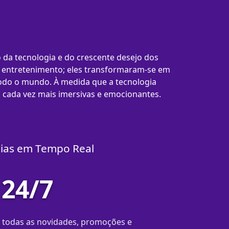
o da tecnologia e do crescente desejo dos
e entretenimento; eles transformaram-se em
todo o mundo. À medida que a tecnologia
 cada vez mais imersivas e emocionantes.
cias em Tempo Real
24/7
e todas as novidades, promoções e