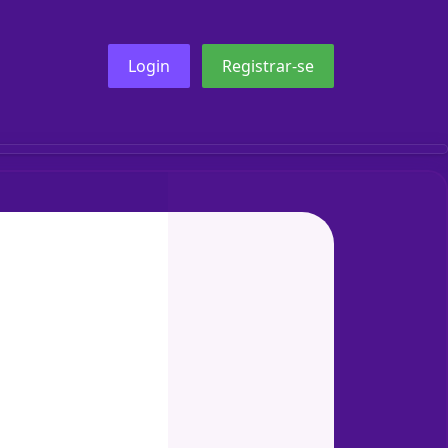
Login
Registrar-se