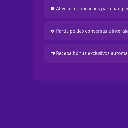
🔔 Ative as notificações para não p
💬 Participe das conversas e interaj
🎁 Receba bônus exclusivos autom