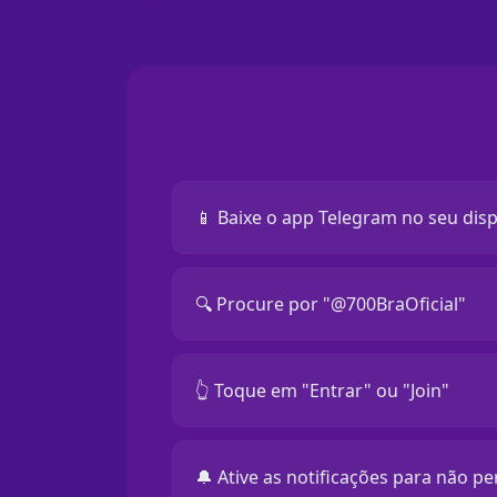
📱 Baixe o app Telegram no seu disp
🔍 Procure por "@700BraOficial"
👆 Toque em "Entrar" ou "Join"
🔔 Ative as notificações para não p