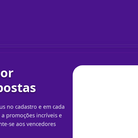
hor
postas
us no cadastro e em cada
 a promoções incríveis e
unte-se aos vencedores