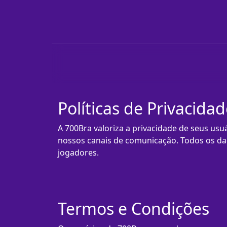
Políticas de Privacida
A 700Bra valoriza a privacidade de seus us
nossos canais de comunicação. Todos os dad
jogadores.
Termos e Condições