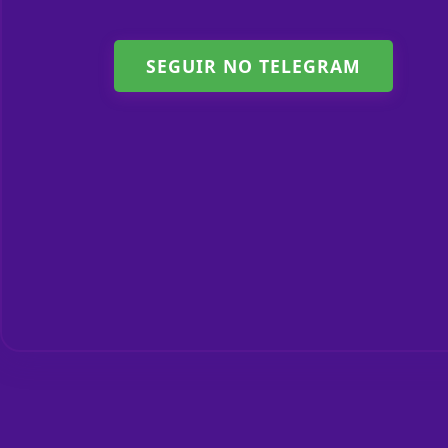
SEGUIR NO TELEGRAM