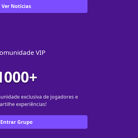
Ver Notícias
Comunidade VIP
1000+
unidade exclusiva de jogadores e
rtilhe experiências!
Entrar Grupo