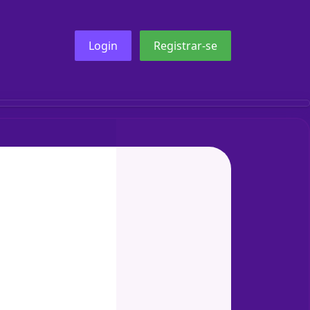
Login
Registrar-se