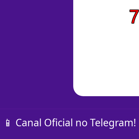
📱 Canal Oficial no Telegram!