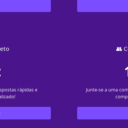
reto
👥 
t
espostas rápidas e
Junte-se a uma com
lizado!
compa
e