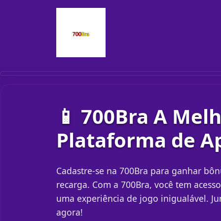
📱 700Bra A Mel
Plataforma de A
Cadastre-se na 700Bra para ganhar bôn
recarga. Com a 700Bra, você tem acesso
uma experiência de jogo inigualável. J
agora!