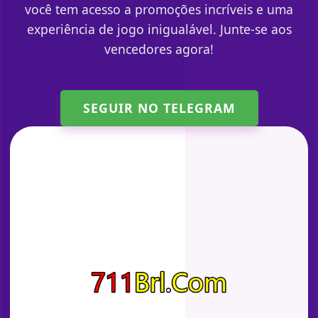
você tem acesso a promoções incríveis e uma
experiência de jogo inigualável. Junte-se aos
vencedores agora!
SEGUIR NO TELEGRAM