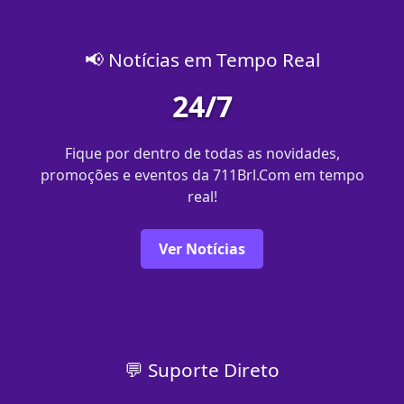
📢 Notícias em Tempo Real
24/7
Fique por dentro de todas as novidades,
promoções e eventos da 711Brl.Com em tempo
real!
Ver Notícias
💬 Suporte Direto