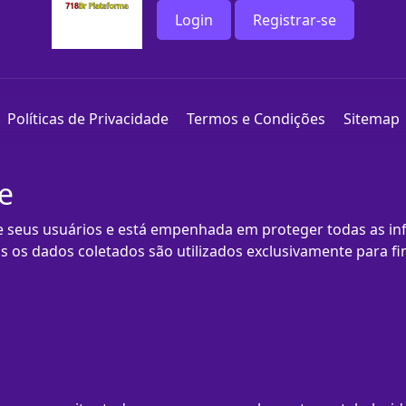
Login
Registrar-se
Políticas de Privacidade
Termos e Condições
Sitemap
de
de seus usuários e está empenhada em proteger todas as i
 os dados coletados são utilizados exclusivamente para fi