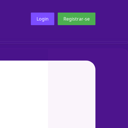
Login
Registrar-se