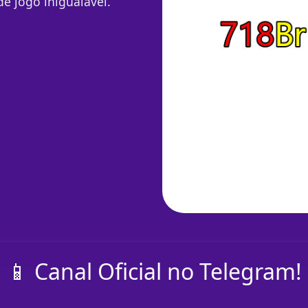
e jogo inigualável.
📱 Canal Oficial no Telegram!