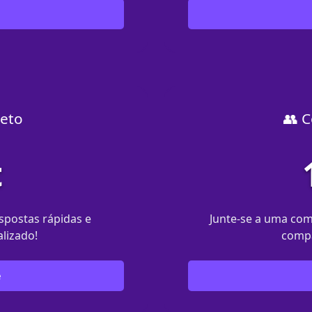
reto
👥 
t
espostas rápidas e
Junte-se a uma com
lizado!
compa
e