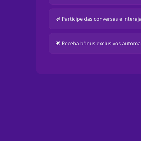
💬 Participe das conversas e interaj
🎁 Receba bônus exclusivos autom