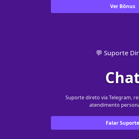
Ver Bônus
💬 Suporte Di
Cha
Suporte direto via Telegram, r
atendimento persona
Falar Suport