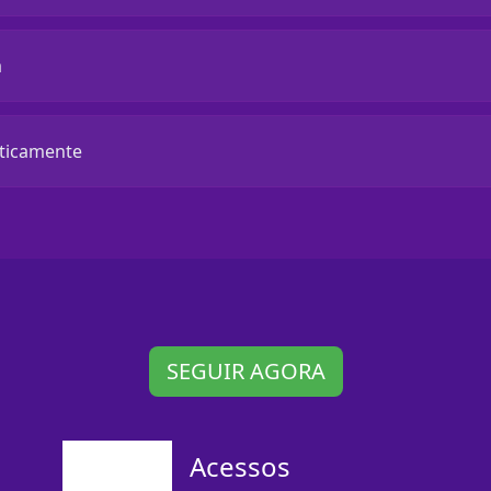
a
aticamente
SEGUIR AGORA
Acessos