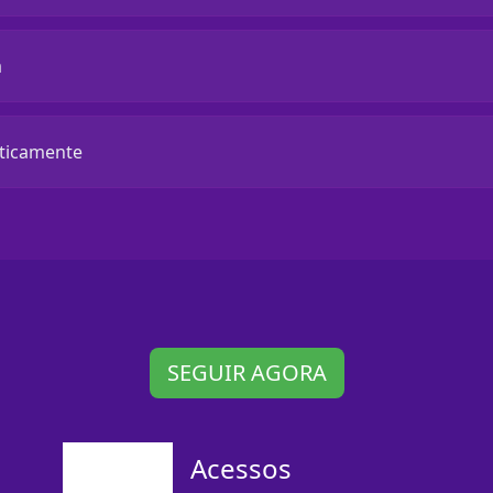
a
aticamente
SEGUIR AGORA
Acessos