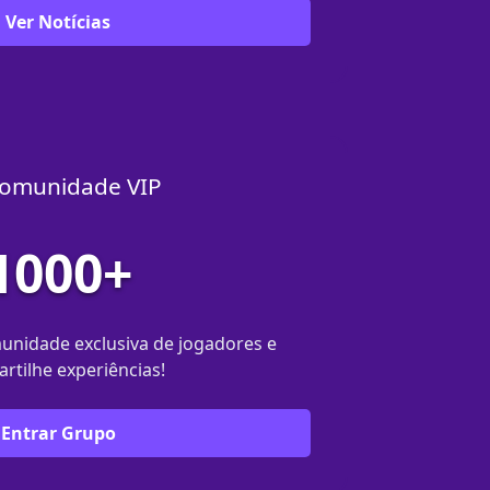
Ver Notícias
Comunidade VIP
1000+
unidade exclusiva de jogadores e
rtilhe experiências!
Entrar Grupo