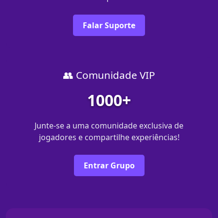
Falar Suporte
👥 Comunidade VIP
1000+
Junte-se a uma comunidade exclusiva de
jogadores e compartilhe experiências!
Entrar Grupo