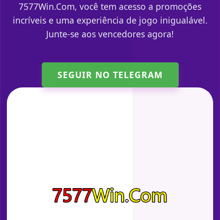
7577Win.Com, você tem acesso a promoções
incríveis e uma experiência de jogo inigualável.
Junte-se aos vencedores agora!
SEGUIR NO TELEGRAM