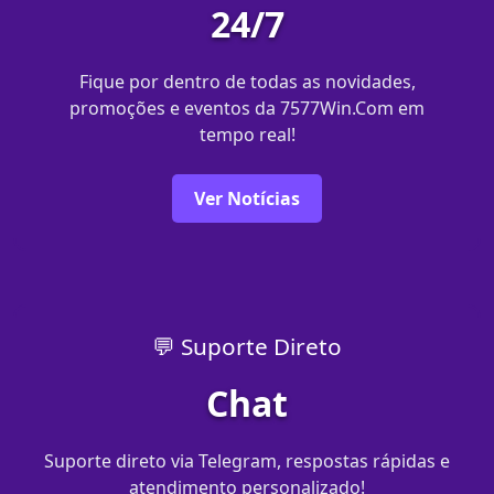
24/7
Fique por dentro de todas as novidades,
promoções e eventos da 7577Win.Com em
tempo real!
Ver Notícias
💬 Suporte Direto
Chat
Suporte direto via Telegram, respostas rápidas e
atendimento personalizado!