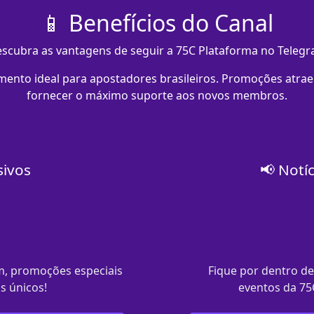
📱 Benefícios do Canal
scubra as vantagens de seguir a 75C Plataforma no Teleg
imento ideal para apostadores brasileiros. Promoções atra
fornecer o máximo suporte aos novos membros.
sivos
📢 Notí
m, promoções especiais
Fique por dentro d
s únicos!
eventos da 75