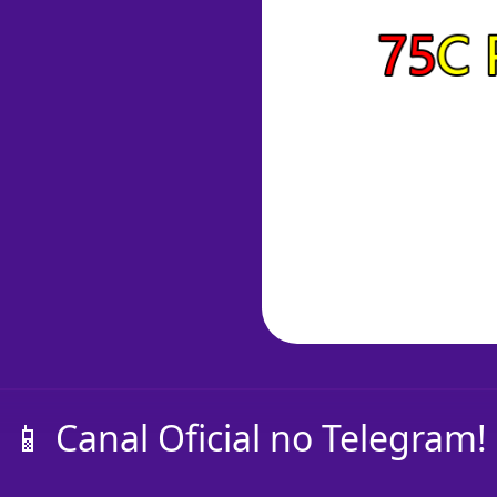
📱 Canal Oficial no Telegram!