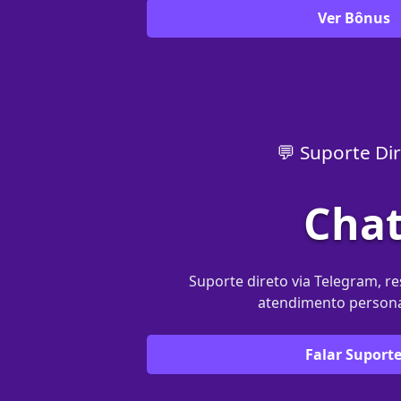
Ver Bônus
💬 Suporte Di
Cha
Suporte direto via Telegram, r
atendimento persona
Falar Suport