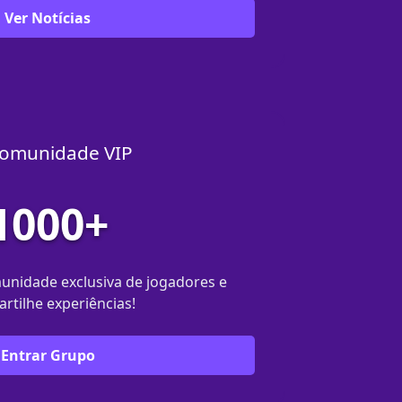
Ver Notícias
Comunidade VIP
1000+
unidade exclusiva de jogadores e
rtilhe experiências!
Entrar Grupo