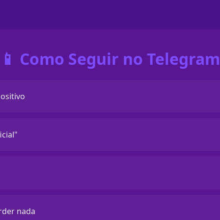
📱 Como Seguir no Telegram
ositivo
cial"
erder nada