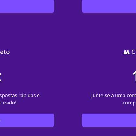
reto
👥 
t
espostas rápidas e
Junte-se a uma com
lizado!
compa
e