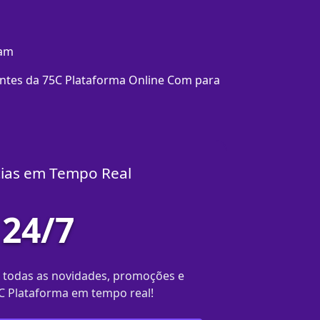
ram
entes da 75C Plataforma Online Com para
cias em Tempo Real
24/7
e todas as novidades, promoções e
C Plataforma em tempo real!