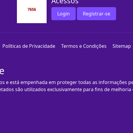
Acessos
Login
Registrar-se
Políticas de Privacidade
Termos e Condições
Sitemap
de
rios e está empenhada em proteger todas as informações p
tados são utilizados exclusivamente para fins de melhoria