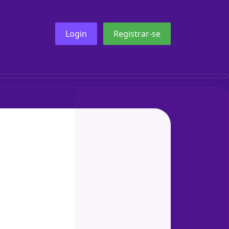
Login
Registrar-se