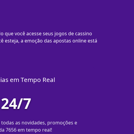
do que você acesse seus jogos de cassino
ê esteja, a emoção das apostas online está
cias em Tempo Real
24/7
e todas as novidades, promoções e
da 7656 em tempo real!