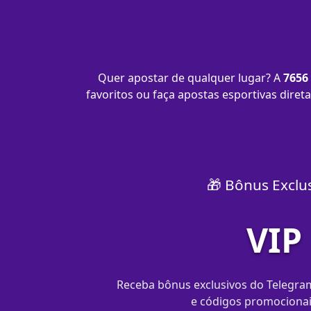
Quer apostar de qualquer lugar? A
7656
favoritos ou faça apostas esportivas dire
🎁 Bônus Exclu
VIP
Receba bônus exclusivos do Telegra
e códigos promocionai