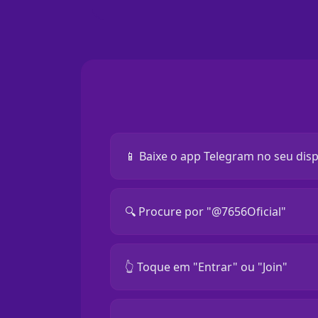
📱 Baixe o app Telegram no seu disp
🔍 Procure por "@7656Oficial"
👆 Toque em "Entrar" ou "Join"