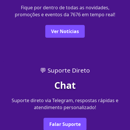
Fique por dentro de todas as novidades,
promoções e eventos da 7676 em tempo real!
Ver Notícias
💬 Suporte Direto
Chat
Suporte direto via Telegram, respostas rápidas e
atendimento personalizado!
Falar Suporte