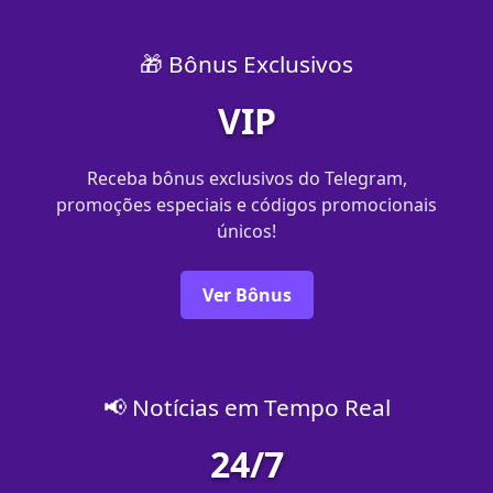
🎁 Bônus Exclusivos
VIP
Receba bônus exclusivos do Telegram,
promoções especiais e códigos promocionais
únicos!
Ver Bônus
📢 Notícias em Tempo Real
24/7