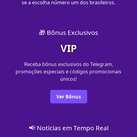
se a escolha número um dos brasileiros.
🎁 Bônus Exclusivos
VIP
Receba bônus exclusivos do Telegram,
promoções especiais e códigos promocionais
únicos!
Ver Bônus
📢 Notícias em Tempo Real