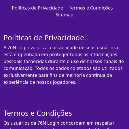
Políticas de Privacidade
Termos e Condições
Sitemap
Políticas de Privacidade
A 76N Login valoriza a privacidade de seus usuários e
está empenhada em proteger todas as informações
pessoais fornecidas durante o uso de nossos canais de
comunicação. Todos os dados coletados são utilizados
exclusivamente para fins de melhoria contínua da
experiência de nossos jogadores.
Termos e Condições
Os usuários da 76N Login concordam em respeitar