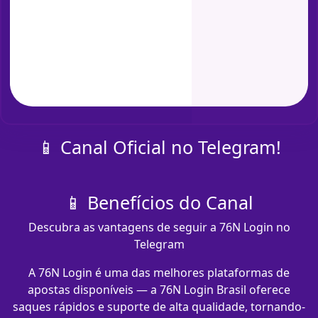
📱 Canal Oficial no Telegram!
📱 Benefícios do Canal
Descubra as vantagens de seguir a 76N Login no
Telegram
A 76N Login é uma das melhores plataformas de
apostas disponíveis — a 76N Login Brasil oferece
saques rápidos e suporte de alta qualidade, tornando-