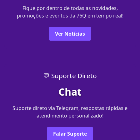
Fique por dentro de todas as novidades,
promoções e eventos da 76Q em tempo real!
Ver Notícias
💬 Suporte Direto
Chat
Suporte direto via Telegram, respostas rápidas e
atendimento personalizado!
Falar Suporte