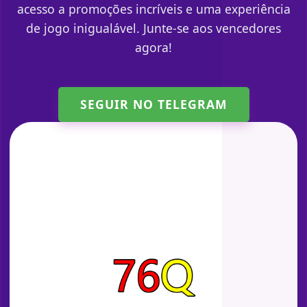
acesso a promoções incríveis e uma experiência
de jogo inigualável. Junte-se aos vencedores
agora!
SEGUIR NO TELEGRAM