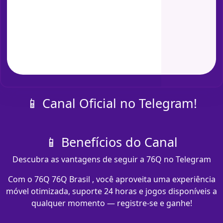
📱 Canal Oficial no Telegram!
📱 Benefícios do Canal
Descubra as vantagens de seguir a 76Q no Telegram
Com o 76Q 76Q Brasil , você aproveita uma experiência
móvel otimizada, suporte 24 horas e jogos disponíveis a
qualquer momento — registre-se e ganhe!