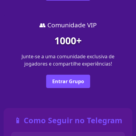
👥 Comunidade VIP
1000+
Junte-se a uma comunidade exclusiva de
jogadores e compartilhe experiências!
Entrar Grupo
📱 Como Seguir no Telegram