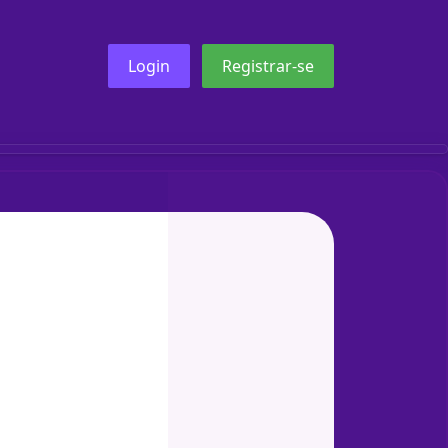
Login
Registrar-se