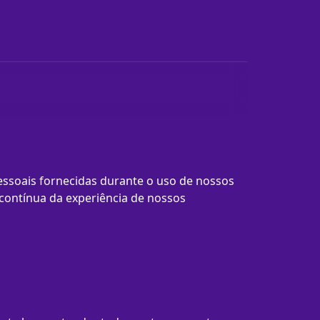
essoais fornecidas durante o uso de nossos
 contínua da experiência de nossos