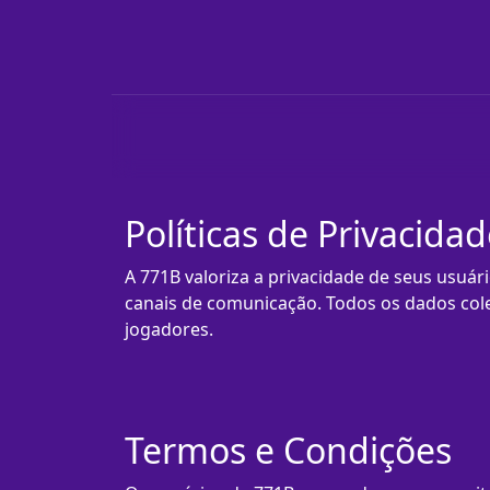
Políticas de Privacida
A 771B valoriza a privacidade de seus usuá
canais de comunicação. Todos os dados cole
jogadores.
Termos e Condições