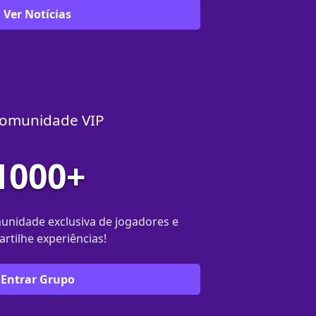
Ver Notícias
Comunidade VIP
1000+
unidade exclusiva de jogadores e
rtilhe experiências!
Entrar Grupo