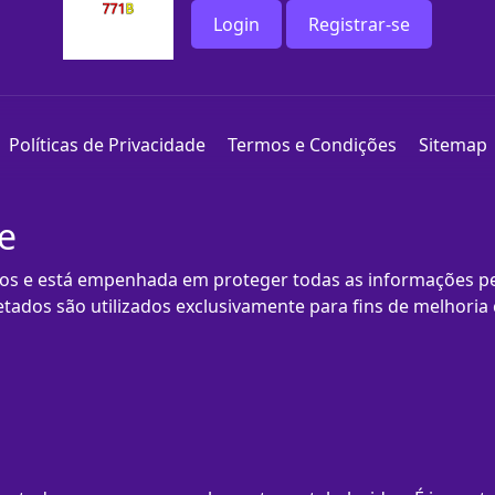
Login
Registrar-se
Políticas de Privacidade
Termos e Condições
Sitemap
de
rios e está empenhada em proteger todas as informações p
tados são utilizados exclusivamente para fins de melhoria