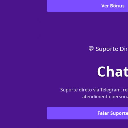
Ver Bônus
💬 Suporte Di
Cha
Suporte direto via Telegram, r
atendimento persona
Falar Suport