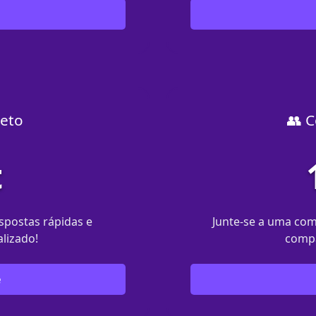
reto
👥 
t
espostas rápidas e
Junte-se a uma com
lizado!
compa
e