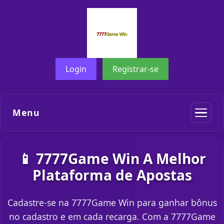
Login
Registrar-se
Menu
📱 7777Game Win A Melhor
Plataforma de Apostas
Cadastre-se na 7777Game Win para ganhar bônus
no cadastro e em cada recarga. Com a 7777Game