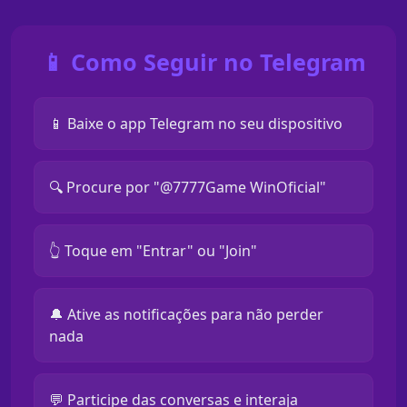
📱 Como Seguir no Telegram
📱 Baixe o app Telegram no seu dispositivo
🔍 Procure por "@7777Game WinOficial"
👆 Toque em "Entrar" ou "Join"
🔔 Ative as notificações para não perder
nada
💬 Participe das conversas e interaja