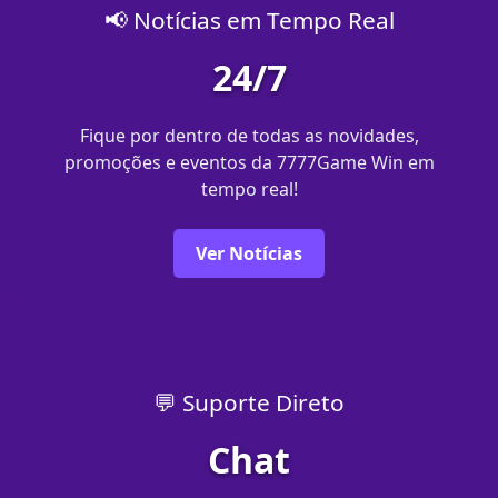
📢 Notícias em Tempo Real
24/7
Fique por dentro de todas as novidades,
promoções e eventos da 7777Game Win em
tempo real!
Ver Notícias
💬 Suporte Direto
Chat