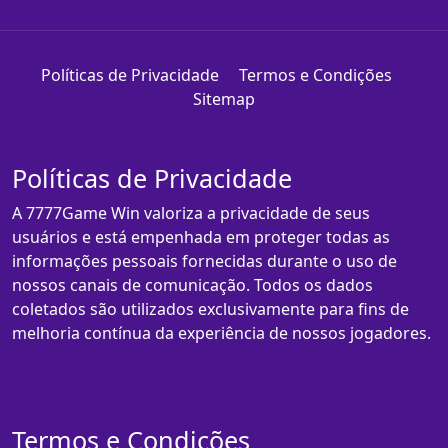
Políticas de Privacidade
Termos e Condições
Sitemap
Políticas de Privacidade
A 7777Game Win valoriza a privacidade de seus
usuários e está empenhada em proteger todas as
informações pessoais fornecidas durante o uso de
nossos canais de comunicação. Todos os dados
coletados são utilizados exclusivamente para fins de
melhoria contínua da experiência de nossos jogadores.
Termos e Condições