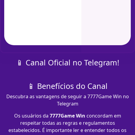
📱 Canal Oficial no Telegram!
📱 Benefícios do Canal
Descubra as vantagens de seguir a 7777Game Win no
Telegram
Os usuários da
7777Game Win
concordam em
respeitar todas as regras e regulamentos
estabelecidos. É importante ler e entender todos os